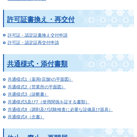
許可証書換え・再交付
許可証・認定証書換え交付申請
許可証・認定証再交付申請
共通様式・添付書類
共通様式1（薬局(店舗)の平面図）
共通様式2（営業所の平面図）
共通様式3（診断書）
共通様式5及び7（使用関係を証する書類）
共通様式8（調剤及び試験検査に必要な設備及び器具）
共通様式4（念書）