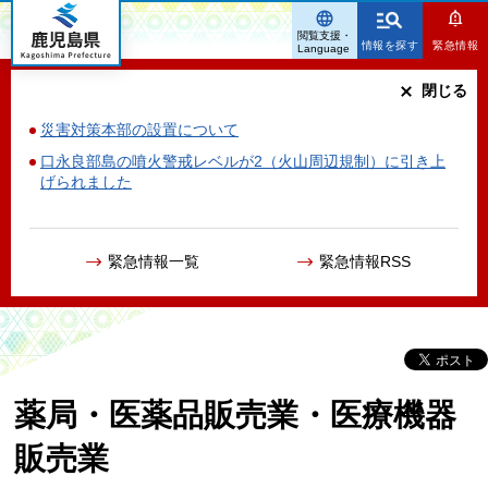
鹿児島県
閲覧支援・
情報を探す
緊急情報
Language
閉じる
災害対策本部の設置について
口永良部島の噴火警戒レベルが2（火山周辺規制）に引き上
げられました
緊急情報一覧
緊急情報RSS
薬局・医薬品販売業・医療機器
販売業