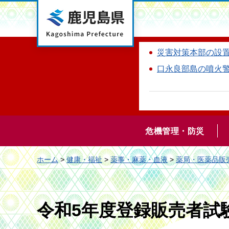
鹿児島県
災害対策本部の設
口永良部島の噴火
危機管理・防災
ホーム
>
健康・福祉
>
薬事・麻薬・血液
>
薬局・医薬品販
令和5年度登録販売者試