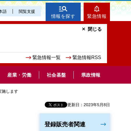
本語
閲覧支援
情報を探す
緊急情報
閉じる
緊急情報一覧
緊急情報RSS
産業・労働
社会基盤
県政情報
実施します
更新日：2023年5月8日
登録販売者関連