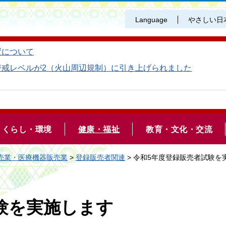
Language
やさしい日
置について
警戒レベルが2（火山周辺規制）に引き上げられました
くらし・環境
健康・福祉
教育・文化・交流
売業・医療機器販売業
>
登録販売者関連
> 令和5年度登録販売者試験を
験を実施します