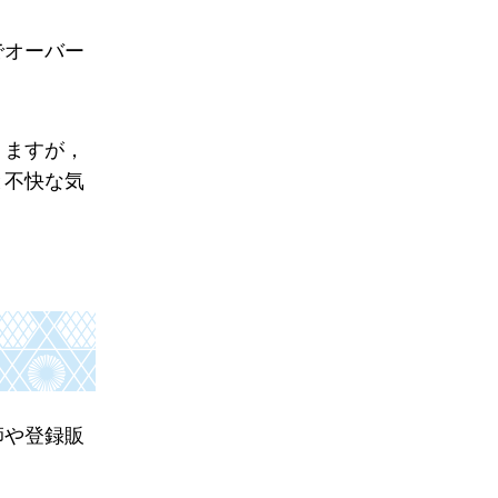
でオーバー
りますが，
と不快な気
師や登録販