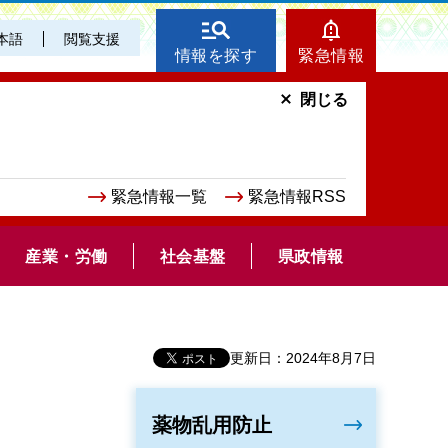
本語
閲覧支援
情報を探す
緊急情報
閉じる
緊急情報一覧
緊急情報RSS
産業・労働
社会基盤
県政情報
更新日：2024年8月7日
薬物乱用防止