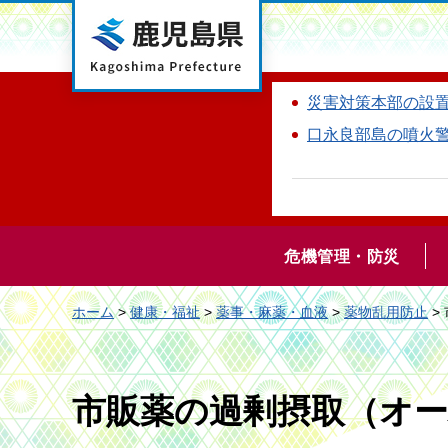
鹿児島県
災害対策本部の設
口永良部島の噴火
危機管理・防災
ホーム
>
健康・福祉
>
薬事・麻薬・血液
>
薬物乱用防止
>
市販薬の過剰摂取（オ