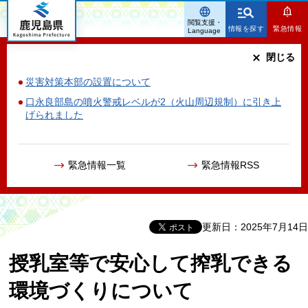
鹿児島県
閲覧支援・
情報を探す
緊急情報
Language
閉じる
災害対策本部の設置について
口永良部島の噴火警戒レベルが2（火山周辺規制）に引き上
げられました
緊急情報一覧
緊急情報RSS
更新日：2025年7月14日
授乳室等で安心して搾乳できる
環境づくりについて