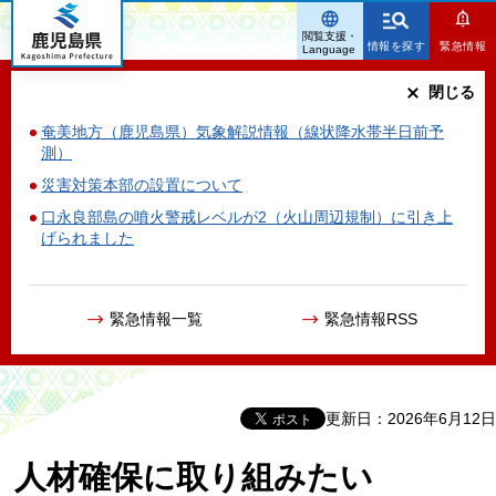
鹿児島県
閲覧支援・
情報を探す
緊急情報
Language
閉じる
奄美地方（鹿児島県）気象解説情報（線状降水帯半日前予
測）
災害対策本部の設置について
口永良部島の噴火警戒レベルが2（火山周辺規制）に引き上
げられました
緊急情報一覧
緊急情報RSS
更新日：2026年6月12日
人材確保に取り組みたい