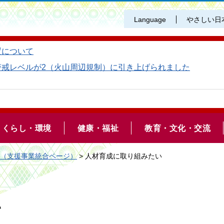
Language
やさしい日
置について
警戒レベルが2（火山周辺規制）に引き上げられました
くらし・環境
健康・福祉
教育・文化・交流
策（支援事業統合ページ）
> 人材育成に取り組みたい
い