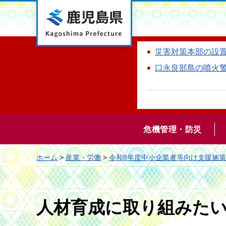
鹿児島県
災害対策本部の設
口永良部島の噴火
危機管理・防災
ホーム
>
産業・労働
>
令和8年度中小企業者等向け支援施
人材育成に取り組みた