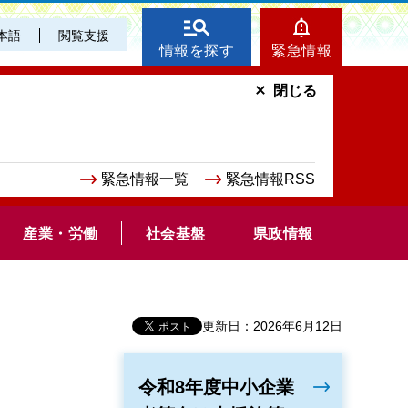
本語
閲覧支援
情報を探す
緊急情報
閉じる
緊急情報一覧
緊急情報RSS
産業・労働
社会基盤
県政情報
更新日：2026年6月12日
令和8年度中小企業