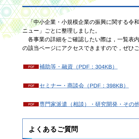
「中小企業・
小規模企業の振興に関する令和
ニュー」ごとに整理しました。
各事業の詳
細をご確認したい際は，一覧表
の該当ページにアクセスできますので，ぜひ
補助等・融資（PDF：304KB）
セミナー・商談会（PDF：398KB）
専門家派遣（相談）・研究開発・その他（
よくあるご質問