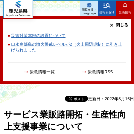
鹿児島県
閲覧支援・
情報を探す
緊急情報
Language
閉じる
災害対策本部の設置について
口永良部島の噴火警戒レベルが2（火山周辺規制）に引き上
げられました
緊急情報一覧
緊急情報RSS
更新日：2022年5月16日
サービス業販路開拓・生産性向
上支援事業について