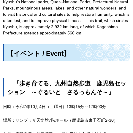
Kyushu's National parks, Quasi-National Parks, Prefectural Natural
Parks, mountainous areas, lakes, and other natural wonders, and
to visit historical and cultural sites to help restore humanity, which is
often lost, and to improve physical fitness. This trail, which circles
Kyushu, is approximately 2,932 km long, of which Kagoshima
Prefecture extends approximately 560 km.
【イベント / Event】
『
歩き育てる、九州自然歩道
鹿
児島セッ
ション
～
ぐるいと
さ
るっもんそ～』
日時：令和7年10月4日（土曜日）13時15分～17時00分
場所：サンプラザ天文館7階ホール（鹿児島市東千石町2-30）