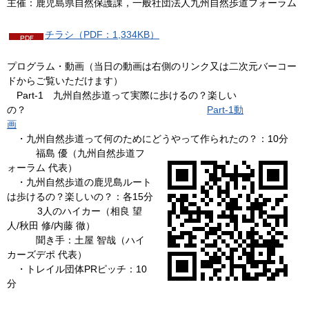
主催：鹿児島県自然保護課，一般社団法人九州自然歩道フォーラム
チラシ（PDF：1,334KB）
プログラム・動画（当日の動画は右側のリンク又は二次元バーコー
ドからご覧いただけます）
Part-1 九州自然歩道って実際に歩けるの？楽しい
の？
Part-1動
画
・九州自然歩道って何のためにどうやって作られたの？：10分
福島 優（九州自然歩道フ
ォーラム 代表）
・九州自然歩道の鹿児島ルート
は歩けるの？楽しいの？：各15分
3人のハイカー（相良 望
人/秋田 修/内藤 徹）
聞き手：土屋 智哉（ハイ
カーズデポ 代表）
・トレイル団体PRピッチ：10
分