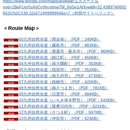
https://www.google.com/maps/d/viewer立方メートル
mid=1BeFUvtYuXgCvVhcybhw7M_8sGp1AIXvw&ll=32.4389740602
6531%2C130.11167149999994&z=7（外部サイトへリンク）
＜Route Map＞
00九州自然歩道（県全体）（PDF：240KB）
01九州自然歩道（霧島市）（PDF：983KB）
02九州自然歩道（鹿屋市・垂水市）（PDF：969KB）
03九州自然歩道（錦江町）（PDF：459KB）
04九州自然歩道（南大隅町）（PDF：303KB）
05九州自然歩道（指宿市）（PDF：352KB）
06九州自然歩道（南九州市）（PDF：473KB）
07九州自然歩道（枕崎市）（PDF：420KB）
08九州自然歩道（南さつま市）（PDF：781KB）
09九州自然歩道（日置市）（PDF：484KB）
10九州自然歩道（いちき串木野市）（PDF：543KB）
11九州自然歩道（薩摩川内市）（PDF：621KB）
12九州自然歩道（さつま町）（PDF：597KB）
13九州自然歩道（伊佐市）（PDF：523KB）