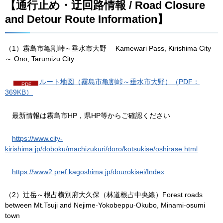
【通行止め・迂回路情報 / Road Closure
and Detour Route Information】
（1）霧島市亀割峠～垂水市大野 Kamewari Pass, Kirishima City
～ Ono, Tarumizu City
ルート地図（霧島市亀割峠～垂水市大野）（PDF：
369KB）
最新情報は霧島市HP，県HP等からご確認ください
https://www.city-
kirishima.jp/doboku/machizukuri/doro/kotsukise/oshirase.html
https://www2.pref.kagoshima.jp/dourokisei/Index
（2）辻岳～根占横別府大久保（林道根占中央線）Forest roads
between Mt.Tsuji and Nejime-Yokobeppu-Okubo, Minami-osumi
town