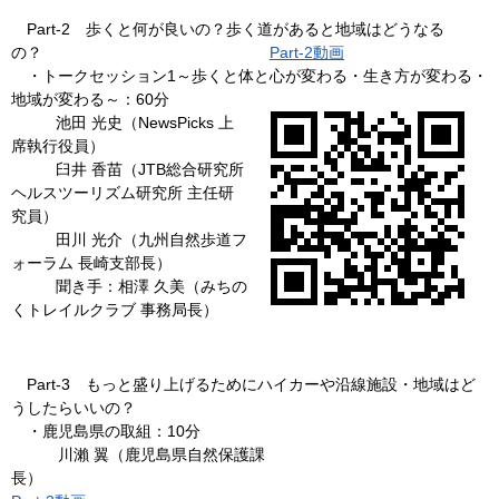
Part-2 歩くと何が良いの？歩く道があると地域はどうなる
の？
Part-2動画
・トークセッション1～歩くと体と心が変わる・生き方が変わる・
地域が変わる～：60分
池田 光史（NewsPicks 上
席執行役員）
臼井 香苗（JTB総合研究所
ヘルスツーリズム研究所 主任研
究員）
田川 光介（九州自然歩道フ
ォーラム 長崎支部長）
聞き手：相澤 久美（みちの
くトレイルクラブ 事務局長）
Part-3 もっと盛り上げるためにハイカーや沿線施設・地域はど
うしたらいいの？
・鹿児島県の取組：10分
川瀨 翼（鹿児島県自然保護課
長）