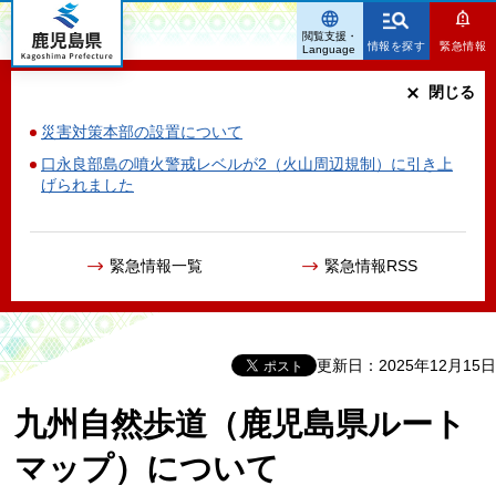
鹿児島県
閲覧支援・
情報を探す
緊急情報
Language
閉じる
災害対策本部の設置について
口永良部島の噴火警戒レベルが2（火山周辺規制）に引き上
げられました
緊急情報一覧
緊急情報RSS
更新日：2025年12月15日
九州自然歩道（鹿児島県ルート
マップ）について