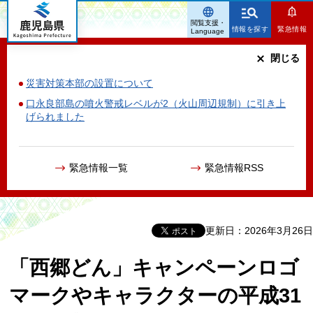
鹿児島県
閲覧支援・
情報を探す
緊急情報
Language
閉じる
災害対策本部の設置について
口永良部島の噴火警戒レベルが2（火山周辺規制）に引き上
げられました
緊急情報一覧
緊急情報RSS
更新日：2026年3月26日
「西郷どん」キャンペーンロゴ
マークやキャラクターの平成31