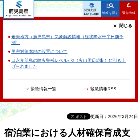
鹿児島県
閲覧支援・
情報を探す
緊急情報
Language
閉じる
奄美地方（鹿児島県）気象解説情報（線状降水帯半日前予
測）
災害対策本部の設置について
口永良部島の噴火警戒レベルが2（火山周辺規制）に引き上
げられました
緊急情報一覧
緊急情報RSS
更新日：2026年3月24日
宿泊業における人材確保育成支