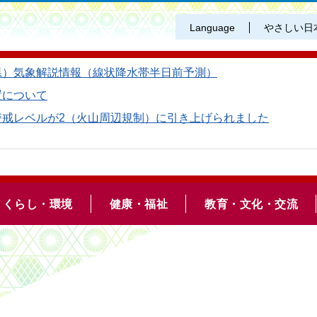
Language
やさしい日
県）気象解説情報（線状降水帯半日前予測）
置について
警戒レベルが2（火山周辺規制）に引き上げられました
くらし・環境
健康・福祉
教育・文化・交流