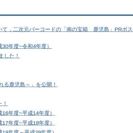
いて，二次元バーコードの「南の宝箱 鹿児島」PRポス
30年度~令和4年度）
ました！
～心奪われる鹿児島～」を公開！
た！
16年度~平成14年度）
17年度~平成18年度）
19年度～平成29年度）