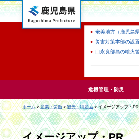
鹿児島県
奄美地方（鹿児島
災害対策本部の設
口永良部島の噴火
危機管理・防災
ホーム
>
産業・労働
>
観光・特産品
> イメージアップ・PR
イメージアップ・PR