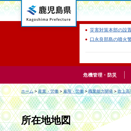
鹿児島県
災害対策本部の設
口永良部島の噴火
危機管理・防災
ホーム
>
産業・労働
>
雇用・労働
>
職業能力開発
>
吹上高
所在地地図