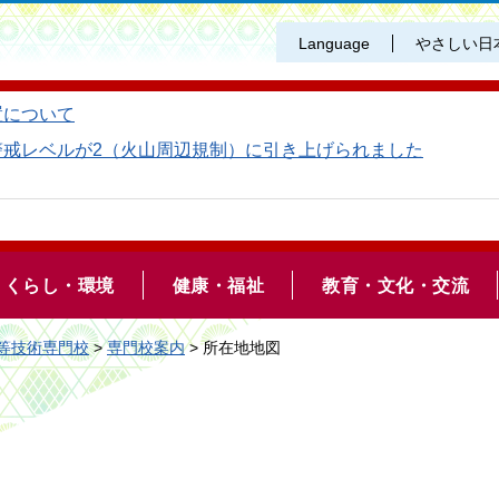
Language
やさしい日
置について
警戒レベルが2（火山周辺規制）に引き上げられました
くらし・環境
健康・福祉
教育・文化・交流
等技術専門校
>
専門校案内
> 所在地地図