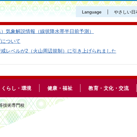
Language
やさしい日
県）気象解説情報（線状降水帯半日前予測）
置について
警戒レベルが2（火山周辺規制）に引き上げられました
くらし・環境
健康・福祉
教育・文化・交流
高等技術専門校