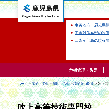
鹿児島県
奄美地方（鹿児島
災害対策本部の設
口永良部島の噴火
危機管理・防災
ホーム
>
産業・労働
>
雇用・労働
>
職業能力開発
> 吹上
吹上高等技術専門校