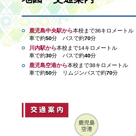
鹿児島中央駅から
本校まで36キロメートル
車で約
50
分
バスで約
70
分
川内駅から
本校まで14キロメートル
車で約
30
分
バスで約
40
分
鹿児島空港から
本校まで38キロメートル
車で約
50
分
リムジンバスで約
70
分