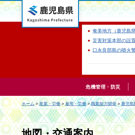
鹿児島県
奄美地方（鹿児島
災害対策本部の設
口永良部島の噴火
危機管理・防災
ホーム
>
産業・労働
>
雇用・労働
>
職業能力開発
>
鹿児島
地図・交通案内