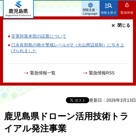
鹿児島県
閲覧支援・
情報を探す
緊急情報
Language
閉じる
災害対策本部の設置について
口永良部島の噴火警戒レベルが2（火山周辺規制）に引き上
げられました
緊急情報一覧
緊急情報RSS
更新日：2026年3月13日
鹿児島県ドローン活用技術トラ
イアル発注事業