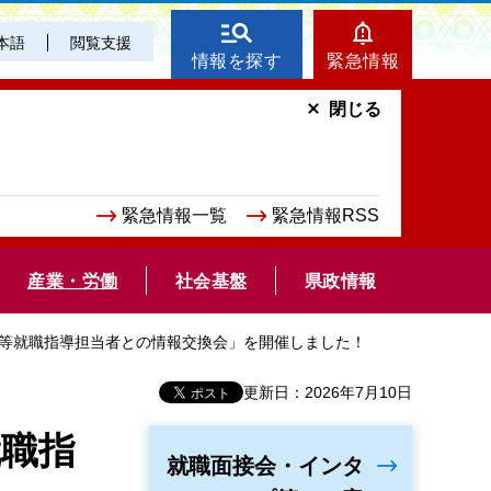
本語
閲覧支援
情報を探す
緊急情報
閉じる
緊急情報一覧
緊急情報RSS
産業・労働
社会基盤
県政情報
校等就職指導担当者との情報交換会」を開催しました！
更新日：2026年7月10日
就職指
就職面接会・インタ