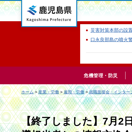
鹿児島県
災害対策本部の設
口永良部島の噴火
危機管理・防災
ホーム
>
産業・労働
>
雇用・労働
>
就職面接会・インター
【終了しました】7月2