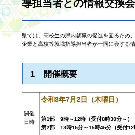
導担当者との情報交換
県では、高校生の県内就職の促進を図るため、
企業と高校等就職指導担当者が一同に会する
1
開催
概要
令和8年7月2日（木曜日）
開催
第1部
9時～12時（受付8時30分～）
日時
第2部
13時15分～15時45分（受付1