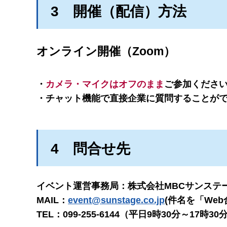
3
開
催（配信）方法
オンライン開催（Zoom）
・
カメラ・マイクはオフのまま
ご参加くださ
・チャット機能で直接企業に質問することが
4
問
合せ先
イベント運営事務局：株式会社MBCサンステ
MAIL：
event@sunstage.co.jp
(件名を「We
TEL：099-255-6144（平日9時30分～17時30