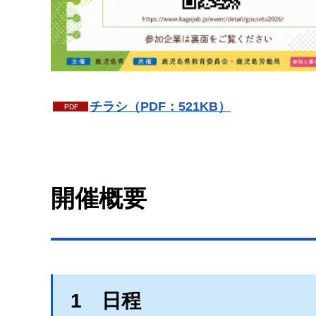
チラシ（PDF：521KB）
開催概要
1
日
程