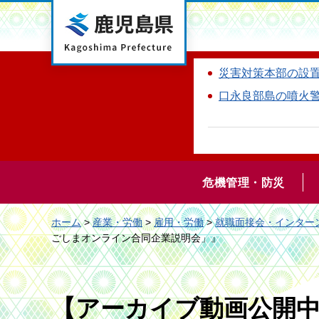
鹿児島県
災害対策本部の設
口永良部島の噴火
危機管理・防災
ホーム
>
産業・労働
>
雇用・労働
>
就職面接会・インター
ごしまオンライン合同企業説明会」』
【アーカイブ動画公開