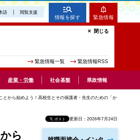
本語
閲覧支援
情報を探す
緊急情報
閉じる
緊急情報一覧
緊急情報RSS
産業・労働
社会基盤
県政情報
」ことから始めよう！高校生とその保護者・先生のための「か
更新日：2026年7月24日
とから
就職面接会・インタ