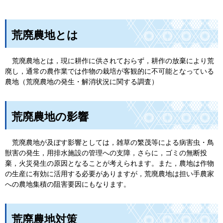
荒廃農地とは
荒廃農地とは，現に耕作に供されておらず，耕作の放棄により荒
廃し，通常の農作業では作物の栽培が客観的に不可能となっている
農地（荒廃農地の発生・解消状況に関する調査）
荒廃農地の影響
荒廃農地が及ぼす影響としては，雑草の繁茂等による病害虫・鳥
獣害の発生，用排水施設の管理への支障，さらに，ゴミの無断投
棄，火災発生の原因となることが考えられます。また，農地は作物
の生産に有効に活用する必要がありますが，荒廃農地は担い手農家
への農地集積の阻害要因にもなります。
荒廃農地対策