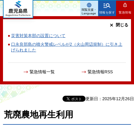
鹿児島県
閲覧支援・
情報を探す
緊急情報
Language
閉じる
災害対策本部の設置について
口永良部島の噴火警戒レベルが2（火山周辺規制）に引き上
げられました
緊急情報一覧
緊急情報RSS
更新日：2025年12月26日
荒廃農地再生利用