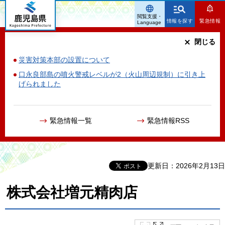
鹿児島県
閲覧支援・
情報を探す
緊急情報
Language
閉じる
災害対策本部の設置について
口永良部島の噴火警戒レベルが2（火山周辺規制）に引き上
げられました
緊急情報一覧
緊急情報RSS
更新日：2026年2月13日
株式会社増元精肉店