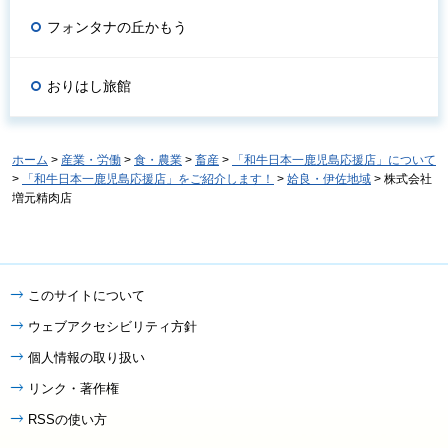
フォンタナの丘かもう
おりはし旅館
ホーム
>
産業・労働
>
食・農業
>
畜産
>
「和牛日本一鹿児島応援店」について
>
「和牛日本一鹿児島応援店」をご紹介します！
>
姶良・伊佐地域
> 株式会社
増元精肉店
このサイトについて
ウェブアクセシビリティ方針
個人情報の取り扱い
リンク・著作権
RSSの使い方