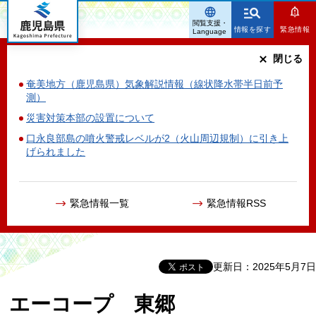
鹿児島県
閲覧支援・
情報を探す
緊急情報
Language
閉じる
奄美地方（鹿児島県）気象解説情報（線状降水帯半日前予
測）
災害対策本部の設置について
口永良部島の噴火警戒レベルが2（火山周辺規制）に引き上
げられました
緊急情報一覧
緊急情報RSS
更新日：2025年5月7日
エーコープ 東郷