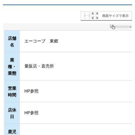
画面サイズで表示
店舗
エーコープ
東郷
名
業
量販店・直売所
種・
業態
営業
HP参照
時間
店休
HP参照
日
鹿児