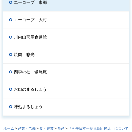
エーコープ 東郷
エーコープ 大村
川内山形屋食選館
焼肉 彩光
四季の杜 紫尾庵
お肉のまるしょう
味処まるしょう
ホーム
>
産業・労働
>
食・農業
>
畜産
>
「和牛日本一鹿児島応援店」について