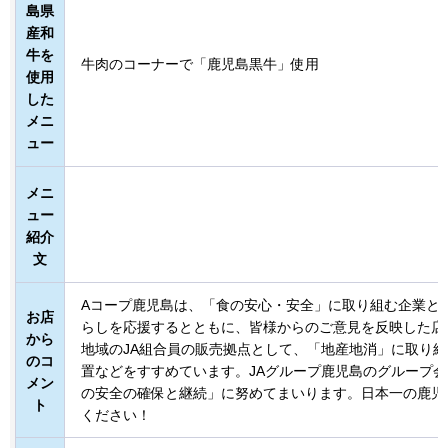
島県
産和
牛を
牛肉のコーナーで「鹿児島黒牛」使用
使用
した
メニ
ュー
メニ
ュー
紹介
文
Aコープ鹿児島は、「食の安心・安全」に取り組む企業と
お店
らしを応援するとともに、皆様からのご意見を反映した店
から
地域のJA組合員の販売拠点として、「地産地消」に取り
のコ
置などをすすめています。JAグループ鹿児島のグループ
メン
の安全の確保と継続」に努めてまいります。日本一の鹿児
ト
ください！