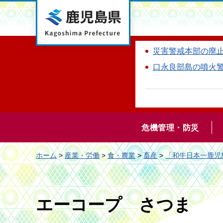
鹿児島県
災害警戒本部の廃
口永良部島の噴火
危機管理・防災
ホーム
>
産業・労働
>
食・農業
>
畜産
>
「和牛日本一鹿児
エーコープ さつま