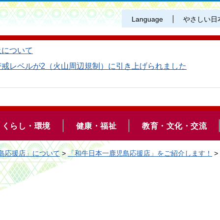
Language
やさしい日
止について
警戒レベルが2（火山周辺規制）に引き上げられました
くらし・環境
健康・福祉
教育・文化・交流
島応援店」について
>
「和牛日本一鹿児島応援店」をご紹介します！
>