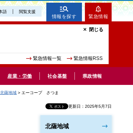
本語
閲覧支援
情報を探す
緊急情報
閉じる
緊急情報一覧
緊急情報RSS
産業・労働
社会基盤
県政情報
北薩地域
> エーコープ さつま
更新日：2025年5月7日
北薩地域