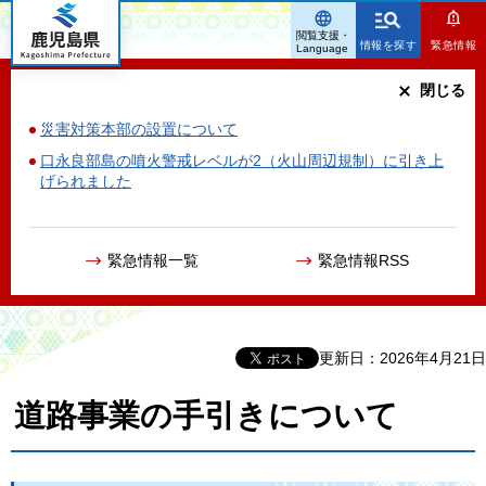
鹿児島県
閲覧支援・
情報を探す
緊急情報
Language
閉じる
災害対策本部の設置について
口永良部島の噴火警戒レベルが2（火山周辺規制）に引き上
げられました
緊急情報一覧
緊急情報RSS
更新日：2026年4月21日
道路事業の手引きについて