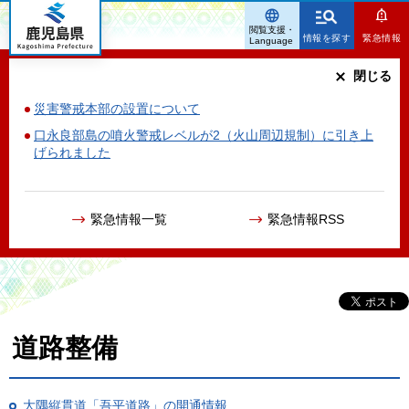
鹿児島県
閲覧支援・
情報を探す
緊急情報
Language
閉じる
災害警戒本部の設置について
口永良部島の噴火警戒レベルが2（火山周辺規制）に引き上
げられました
緊急情報一覧
緊急情報RSS
道路整備
大隅縦貫道「吾平道路」の開通情報