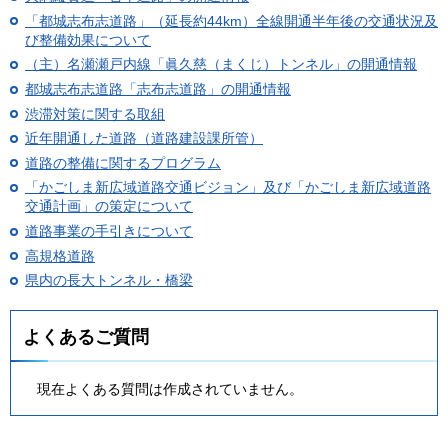
「都城志布志道路」（延長約44km）全線開通半年後の交通状況及
び整備効果について
（主）名瀬瀬戸内線「眞久慈（まくじ）トンネル」の開通情報
都城志布志道路「志布志道路」の開通情報
渋滞対策に関する取組
近年開通した道路（道路建設課所管）
道路の整備に関するプログラム
「かごしま新広域道路交通ビジョン」及び「かごしま新広域道路
交通計画」の策定について
道路事業の手引きについて
高規格道路
県内の長大トンネル・橋梁
よくあるご質問
現在よくある質問は作成されていません。