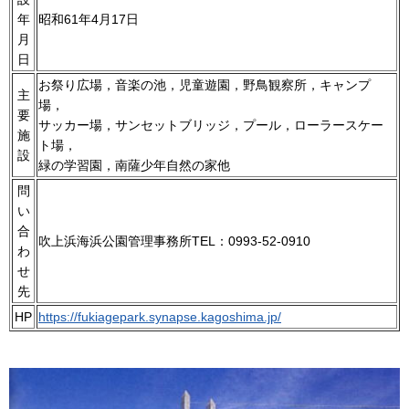
年
昭和61年4月17日
月
日
お祭り広場，音楽の池，児童遊園，野鳥観察所，キャンプ
主
場，
要
サッカー場，サンセットブリッジ，プール，ローラースケー
施
ト場，
設
緑の学習園，南薩少年自然の家他
問
い
合
吹上浜海浜公園管理事務所TEL：0993-52-0910
わ
せ
先
HP
https://fukiagepark.synapse.kagoshima.jp/