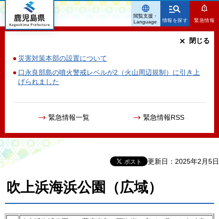
鹿児島県
閲覧支援・
情報を探す
緊急情報
Language
閉じる
災害対策本部の設置について
口永良部島の噴火警戒レベルが2（火山周辺規制）に引き上
げられました
緊急情報一覧
緊急情報RSS
更新日：2025年2月5日
吹上浜海浜公園（広域）