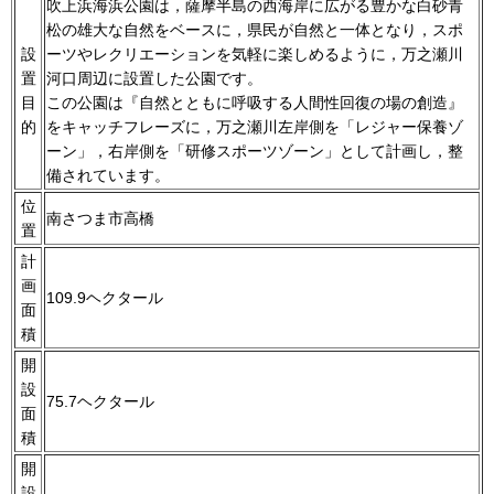
吹上浜海浜公園は，薩摩半島の西海岸に広がる豊かな白砂青
松の雄大な自然をベースに，県民が自然と一体となり，スポ
設
ーツやレクリエーションを気軽に楽しめるように，万之瀬川
置
河口周辺に設置した公園です。
目
この公園は『自然とともに呼吸する人間性回復の場の創造』
的
をキャッチフレーズに，万之瀬川左岸側を「レジャー保養ゾ
ーン」，右岸側を「研修スポーツゾーン」として計画し，整
備されています。
位
南さつま市高橋
置
計
画
109.9ヘクタール
面
積
開
設
75.7ヘクタール
面
積
開
設