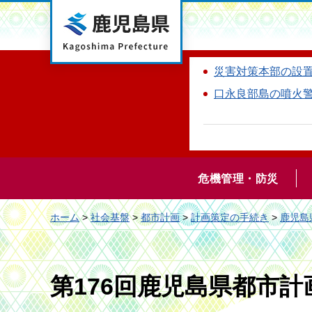
鹿児島県
災害対策本部の設
口永良部島の噴火
危機管理・防災
ホーム
>
社会基盤
>
都市計画
>
計画策定の手続き
>
鹿児島
第176回鹿児島県都市