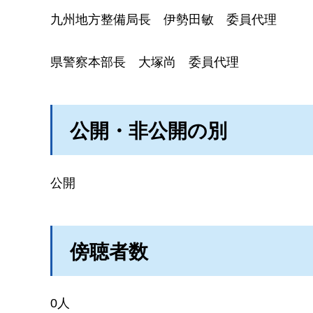
九州地方整備局長
伊
勢田敏
委
員代理
県警察本部長
大
塚尚
委
員代理
公開・非公開の別
公開
傍聴者数
0人