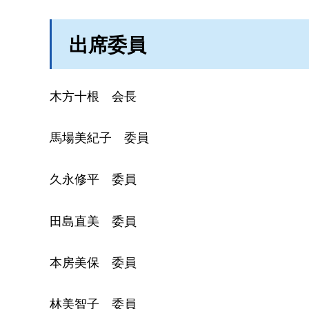
出席委員
木方十根
会
長
馬場美紀子
委
員
久永修平
委
員
田島直美
委
員
本房美保
委
員
林美智子
委
員