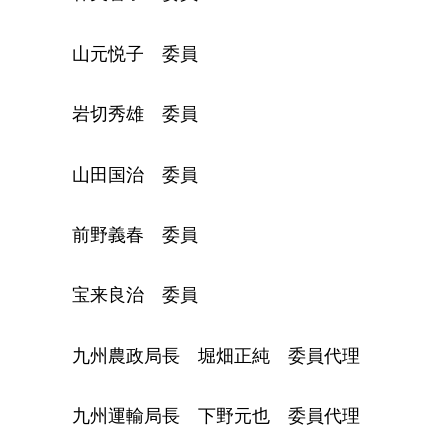
山元悦子
委
員
岩切秀雄
委
員
山田国治
委
員
前野義春
委員
宝来良治
委
員
九州農政局長
堀
畑正純
委
員代理
九州運輸局長
下
野元也
委
員代理