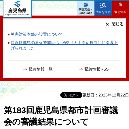
鹿児島県
閲覧支援・
情報を探す
緊急情報
Language
閉じる
災害対策本部の設置について
口永良部島の噴火警戒レベルが2（火山周辺規制）に引き上
げられました
緊急情報一覧
緊急情報RSS
更新日：2025年12月22日
第183回鹿児島県都市計画審議
会の審議結果について