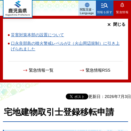
鹿児島県
閲覧支援・
情報を探す
緊急情報
Language
閉じる
災害対策本部の設置について
口永良部島の噴火警戒レベルが2（火山周辺規制）に引き上
げられました
緊急情報一覧
緊急情報RSS
更新日：2026年7月3日
宅地建物取引士登録移転申請