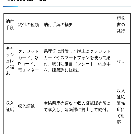
領収
納付
納付の種類
納付手続の概要
書の
手段
発行
キャ
クレジット
県庁等に設置した端末にクレジット
ッシ
カード、Q
カードやスマートフォンを使って納
ュレ
なし
Rコード、
付。取引明細書（レシート）の原本
ス端
電子マネー
を、建築課に提出。
末
収入
証紙
収入
生協県庁売店など収入証紙販売所に
販売
収入証紙
証紙
て購入し、建築課に提出して納付。
所に
て対
応