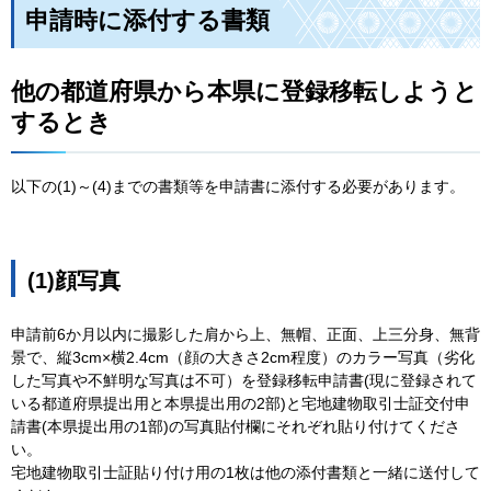
申請時に添付する書類
他の都道府県から本県に登録移転しようと
するとき
以下の(1)～(4)までの書類等を申請書に添付する必要があります。
(1)顔写真
申請前6か月以内に撮影した肩から上、無帽、正面、上三分身、無背
景で、縦3cm×横2.4cm（顔の大きさ2cm程度）のカラー写真（劣化
した写真や不鮮明な写真は不可）を登録移転申請書(現に登録されて
いる都道府県提出用と本県提出用の2部)と宅地建物取引士証交付申
請書(本県提出用の1部)の写真貼付欄にそれぞれ貼り付けてくださ
い。
宅地建物取引士証貼り付け用の1枚は他の添付書類と一緒に送付して