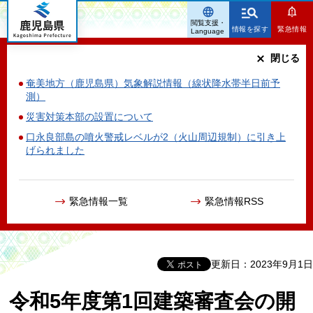
鹿児島県
閲覧支援・
情報を探す
緊急情報
Language
閉じる
奄美地方（鹿児島県）気象解説情報（線状降水帯半日前予
測）
災害対策本部の設置について
口永良部島の噴火警戒レベルが2（火山周辺規制）に引き上
げられました
緊急情報一覧
緊急情報RSS
更新日：2023年9月1日
令和5年度第1回建築審査会の開