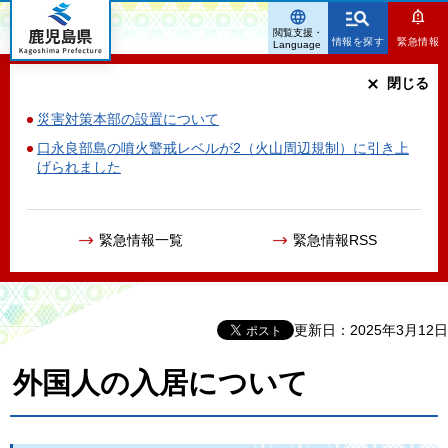
鹿児島県
閲覧支援・
情報を探す
緊急情報
Language
閉じる
災害対策本部の設置について
口永良部島の噴火警戒レベルが2（火山周辺規制）に引き上
げられました
緊急情報一覧
緊急情報RSS
更新日：2025年3月12日
外国人の入居について