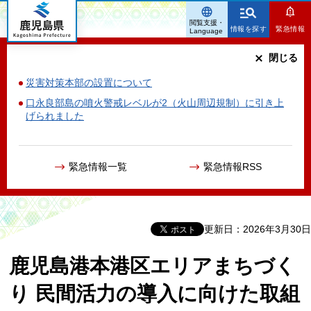
鹿児島県
閲覧支援・
情報を探す
緊急情報
Language
閉じる
災害対策本部の設置について
口永良部島の噴火警戒レベルが2（火山周辺規制）に引き上
げられました
緊急情報一覧
緊急情報RSS
更新日：2026年3月30日
鹿児島港本港区エリアまちづく
り 民間活力の導入に向けた取組