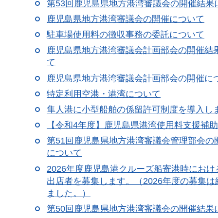
第53回鹿児島県地方港湾審議会の開催結果
鹿児島県地方港湾審議会の開催について
駐車場使用料の徴収事務の委託について
鹿児島県地方港湾審議会計画部会の開催結
て
鹿児島県地方港湾審議会計画部会の開催に
特定利用空港・港湾について
隼人港に小型船舶の係留許可制度を導入し
【令和4年度】鹿児島県港湾使用料支援補
第51回鹿児島県地方港湾審議会管理部会の
について
2026年度鹿児島港クルーズ船寄港時におけ
出店者を募集します。（2026年度の募集は
ました。）
第50回鹿児島県地方港湾審議会の開催結果