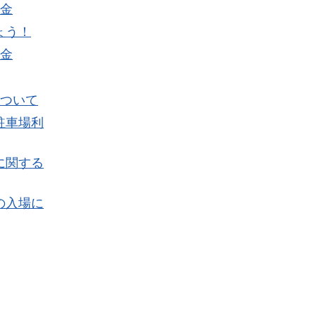
助金
ょう！
助金
について
駐車場利
に関する
の入場に