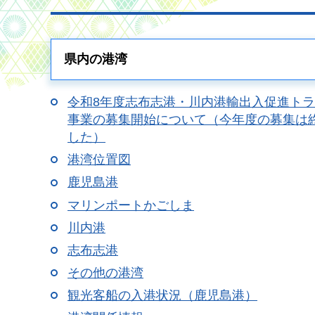
県内の港湾
令和8年度志布志港・川内港輸出入促進ト
事業の募集開始について（今年度の募集は
した）
港湾位置図
鹿児島港
マリンポートかごしま
川内港
志布志港
その他の港湾
観光客船の入港状況（鹿児島港）