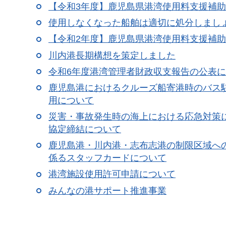
【令和3年度】鹿児島県港湾使用料支援補
使用しなくなった船舶は適切に処分しまし
【令和2年度】鹿児島県港湾使用料支援補
川内港長期構想を策定しました
令和6年度港湾管理者財政収支報告の公表
鹿児島港におけるクルーズ船寄港時のバス
用について
災害・事故発生時の海上における応急対策
協定締結について
鹿児島港・川内港・志布志港の制限区域へ
係るスタッフカードについて
港湾施設使用許可申請について
みんなの港サポート推進事業