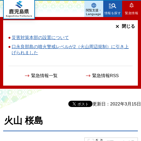
鹿児島県
閲覧支援・
情報を探す
緊急情報
Language
閉じる
災害対策本部の設置について
口永良部島の噴火警戒レベルが2（火山周辺規制）に引き上
げられました
緊急情報一覧
緊急情報RSS
更新日：2022年3月15日
火山 桜島