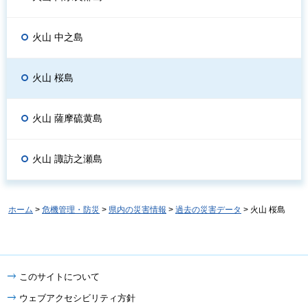
火山 中之島
火山 桜島
火山 薩摩硫黄島
火山 諏訪之瀬島
ホーム
>
危機管理・防災
>
県内の災害情報
>
過去の災害データ
> 火山 桜島
このサイトについて
ウェブアクセシビリティ方針