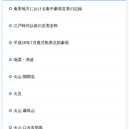
奄美地方における集中豪雨災害の記録
江戸時代以前の災害史料
平成18年7月鹿児島県北部豪雨
地震・津波
火山 開聞岳
火災
火山 霧島山
火山 口永良部島