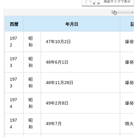
画面サイズで表示
西暦
年月日
記
197
昭
47年10月2日
爆発
2
和
197
昭
48年6月1日
爆発
3
和
197
昭
48年11月28日
爆発
3
和
197
昭
49年2月8日
爆発
4
和
197
昭
49年7月
噴火
4
和