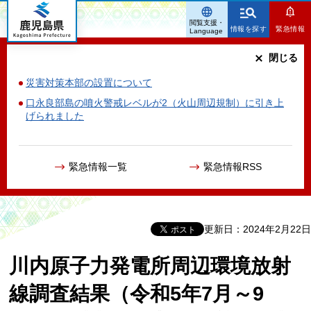
鹿児島県
閲覧支援・
情報を探す
緊急情報
Language
閉じる
災害対策本部の設置について
口永良部島の噴火警戒レベルが2（火山周辺規制）に引き上
げられました
緊急情報一覧
緊急情報RSS
更新日：2024年2月22日
川内原子力発電所周辺環境放射
線調査結果（令和5年7月～9