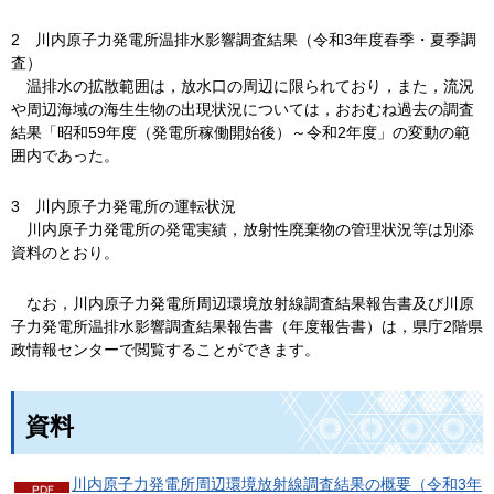
2
川内
原子力発電所温排水影響調査結果（令和3年度春季・夏季調
査）
温排水の
拡散範囲は，放水口の周辺に限られており，また，流況
や周辺海域の海生生物の出現状況については，おおむね過去の調査
結果「昭和59年度（発電所稼働開始後）～令和2年度」の変動の範
囲内であった。
3
川内
原子力発電所の運転状況
川内
原子力発電所の発電実績，放射性廃棄物の管理状況等は別添
資料のとおり。
なお，
川内原子力発電所周辺環境放射線調査結果報告書及び川原
子力発電所温排水影響調査結果報告書（年度報告書）は，県庁2階県
政情報センターで閲覧することができます。
資料
川内原子力発電所周辺環境放射線調査結果の概要（令和3年