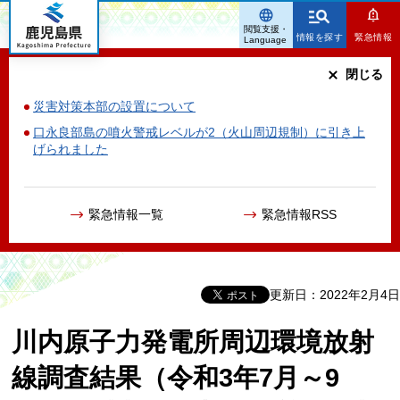
鹿児島県
閲覧支援・
情報を探す
緊急情報
Language
閉じる
災害対策本部の設置について
口永良部島の噴火警戒レベルが2（火山周辺規制）に引き上
げられました
緊急情報一覧
緊急情報RSS
更新日：2022年2月4日
川内原子力発電所周辺環境放射
線調査結果（令和3年7月～9