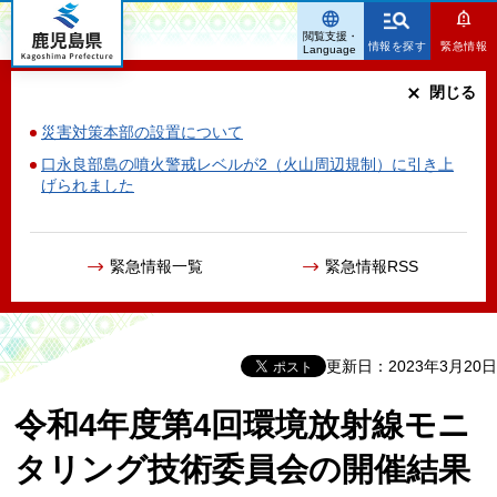
鹿児島県
閲覧支援・
情報を探す
緊急情報
Language
閉じる
災害対策本部の設置について
口永良部島の噴火警戒レベルが2（火山周辺規制）に引き上
げられました
緊急情報一覧
緊急情報RSS
更新日：2023年3月20日
令和4年度第4回環境放射線モニ
タリング技術委員会の開催結果