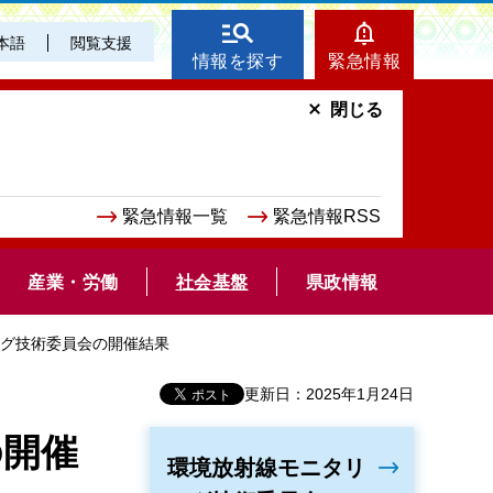
本語
閲覧支援
情報を探す
緊急情報
閉じる
緊急情報一覧
緊急情報RSS
産業・労働
社会基盤
県政情報
ング技術委員会の開催結果
更新日：2025年1月24日
の開催
環境放射線モニタリ