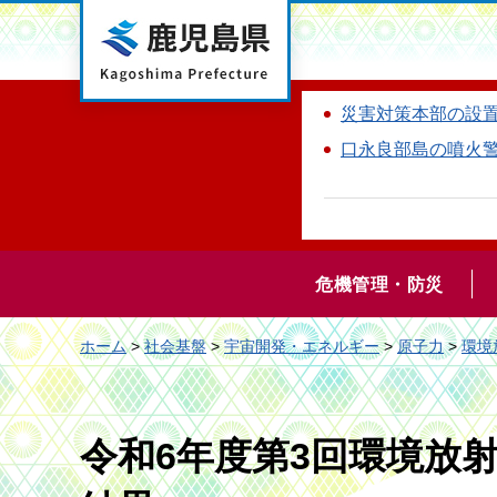
鹿児島県
災害対策本部の設
口永良部島の噴火
危機管理・防災
ホーム
>
社会基盤
>
宇宙開発・エネルギー
>
原子力
>
環境
令和6年度第3回環境放