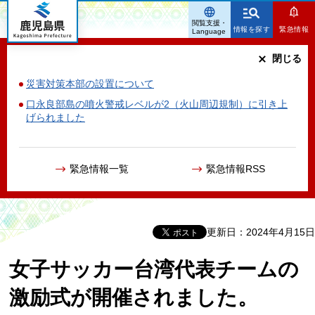
鹿児島県
閲覧支援・
情報を探す
緊急情報
Language
閉じる
災害対策本部の設置について
口永良部島の噴火警戒レベルが2（火山周辺規制）に引き上
げられました
緊急情報一覧
緊急情報RSS
更新日：2024年4月15日
女子サッカー台湾代表チームの
激励式が開催されました。