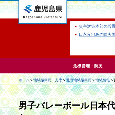
鹿児島県
災害対策本部の設
口永良部島の噴火
危機管理・防災
ホーム
>
地域振興局・支庁
>
北薩地域振興局
>
地域情報
>
男子バレーボール日本