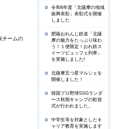
令和6年度「北薩摩の地域
振興表彰」表彰式を開催
しました
肥薩おれんじ鉄道「北薩
表チームの
摩の魅力をたっぷり味わ
う！１便限定！おれ鉄ス
イーツビュッフェ列車」
を実施しました!
北薩摩五つ星マルシェを
開催しました！
韓国プロ野球SSGランダ
ース秋期キャンプの歓迎
式が行われました。
中学生等を対象としたキ
ャリア教育を実施します