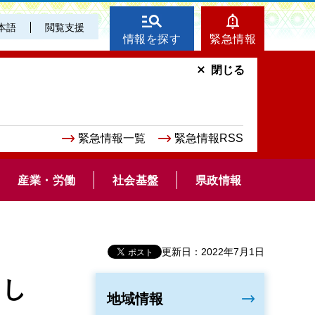
本語
閲覧支援
情報を探す
緊急情報
閉じる
緊急情報一覧
緊急情報RSS
産業・労働
社会基盤
県政情報
更新日：2022年7月1日
まし
地域情報