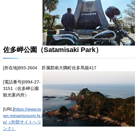
佐多岬公園（Satamisaki Park）
[所在地]893-2604
肝
属郡南大隅町佐多馬籠417
[電話番号]0994-27-
3151（佐多岬公園
観光案内所）
[URL]
https://www.to
wn.minamiosumi.lg.j
p/（外部サイトへリ
ンク）