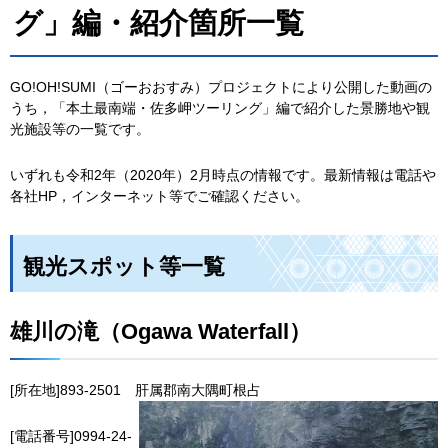
グ」編・紹介箇所一覧
GO!OH!SUMI（ゴーおおすみ）プロジェクトにより公開した動画の
うち，「本土最南端・佐多岬ツーリング」編で紹介した景勝地や観
光施設等の一覧です。
いずれも令和2年（2020年）2月時点の情報です。最新情報は電話や
各社HP，インターネット等でご確認ください。
観光スポット等一覧
雄川の滝（Ogawa Waterfall）
[所在地]893-2501
肝
属郡南大隅町根占
[電話番号]0994-24-