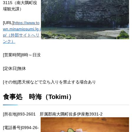
3115（南大隅町役
場観光課）
[URL]
https://www.to
wn.minamiosumi.lg.j
p/（外部サイトへリ
ンク）
[営業時間]8時～日没
[定休日]無休
[その他]悪天候などで立ち入りを禁止する場合あり
食事処
時
海（Tokimi）
[所在地]893-2601
肝
属郡南大隅町佐多伊座敷3931-2
[電話番号]0994-26-