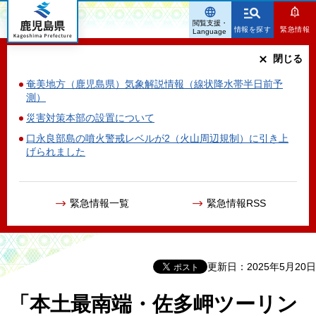
鹿児島県
閲覧支援・
情報を探す
緊急情報
Language
閉じる
奄美地方（鹿児島県）気象解説情報（線状降水帯半日前予
測）
災害対策本部の設置について
口永良部島の噴火警戒レベルが2（火山周辺規制）に引き上
げられました
緊急情報一覧
緊急情報RSS
更新日：2025年5月20日
「本土最南端・佐多岬ツーリン