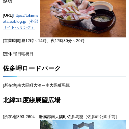
0663
[URL]
https://tokimis
ata.exblog.jp（外部
サイトへリンク）
[営業時間]昼12時～14時、夜17時30分～20時
[定休日]日曜祝日
佐多岬ロードパーク
[所在地]南大隅町大泊～南大隅町馬籠
北緯31度線展望広場
[所在地]893-2604
肝
属郡南大隅町佐多馬籠（佐多岬公園手前）