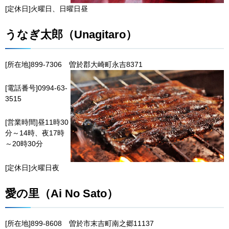
[定休日]火曜日、日曜日昼
うなぎ太郎（Unagitaro）
[所在地]899-7306
曽
於郡大崎町永吉8371
[電話番号]0994-63-
3515
[営業時間]昼11時30
分～14時、夜17時
～20時30分
[定休日]火曜日夜
愛の里（Ai No Sato）
[所在地]899-8608
曽
於市末吉町南之郷11137