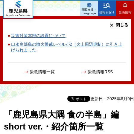
鹿児島県
閲覧支援・
情報を探す
緊急情報
Language
閉じる
災害対策本部の設置について
口永良部島の噴火警戒レベルが2（火山周辺規制）に引き上
げられました
緊急情報一覧
緊急情報RSS
更新日：2025年6月9日
「鹿児島県大隅 食の半島」編
short ver.・紹介箇所一覧