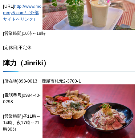
[URL]
http://www.mo
mmy5.com/（外部
サイトへリンク）
[営業時間]10時～18時
[定休日]不定休
陣力（Jinriki）
[所在地]893-0013
鹿
屋市札元2-3709-1
[電話番号]0994-40-
0298
[営業時間]昼11時～
14時、夜17時～21
時30分