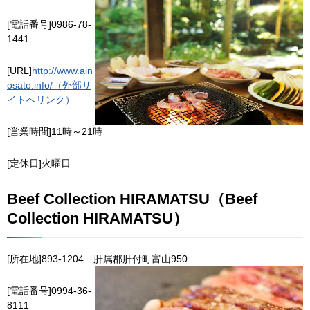
[電話番号]0986-78-
1441
[URL]
http://www.ain
osato.info/（外部サ
イトへリンク）
[営業時間]11時～21時
[定休日]火曜日
Beef Collection HIRAMATSU（Beef
Collection HIRAMATSU）
[所在地]893-1204
肝
属郡肝付町富山950
[電話番号]0994-36-
8111