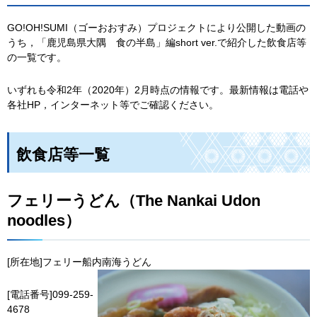
GO!OH!SUMI（ゴーおおすみ）プロジェクトにより公開した動画の
うち，「鹿児島県大隅
食
の半島」編short ver.で紹介した飲食店等
の一覧です。
いずれも令和2年（2020年）2月時点の情報です。最新情報は電話や
各社HP，インターネット等でご確認ください。
飲食店等一覧
フェリーうどん（The Nankai Udon
noodles）
[所在地]フェリー船内南海うどん
[電話番号]099-259-
4678