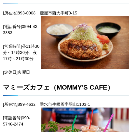
[所在地]893-0008
鹿
屋市西大手町9-15
[電話番号]0994-43-
3383
[営業時間]昼11時30
分～14時30分、夜
17時～21時30分
[定休日]火曜日
マミーズカフェ（MOMMY'S CAFE）
[所在地]899-4632
垂
水市牛根麓字羽山1103-1
[電話番号]090-
5746-2474