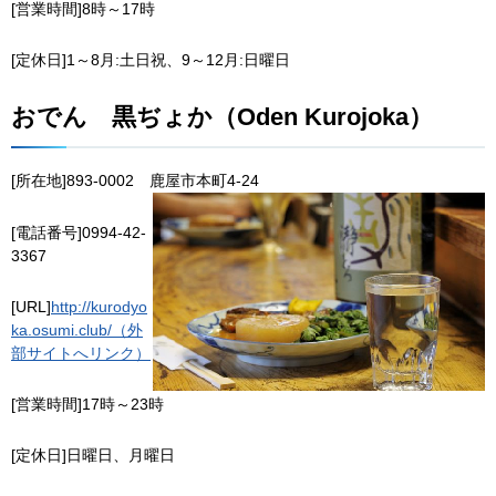
[営業時間]8時～17時
[定休日]1～8月:土日祝、9～12月:日曜日
おでん
黒
ぢょか（Oden Kurojoka）
[所在地]893-0002
鹿
屋市本町4-24
[電話番号]0994-42-
3367
[URL]
http://kurodyo
ka.osumi.club/（外
部サイトへリンク）
[営業時間]17時～23時
[定休日]日曜日、月曜日