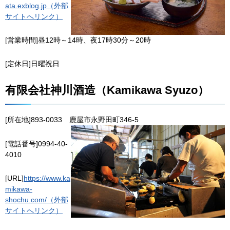
ata.exblog.jp（外部
サイトへリンク）
[営業時間]昼12時～14時、夜17時30分～20時
[定休日]日曜祝日
有限会社神川酒造（Kamikawa Syuzo）
[所在地]893-0033
鹿
屋市永野田町346-5
[電話番号]0994-40-
4010
[URL]
https://www.ka
mikawa-
shochu.com/（外部
サイトへリンク）