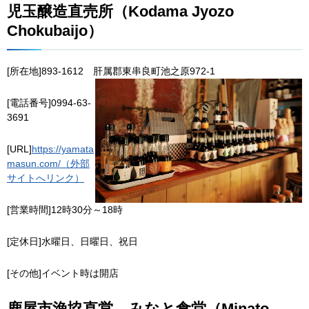
児玉醸造直売所（Kodama Jyozo
Chokubaijo）
[所在地]893-1612
肝
属郡東串良町池之原972-1
[電話番号]0994-63-
3691
[URL]
https://yamata
masun.com/（外部
サイトへリンク）
[営業時間]12時30分～18時
[定休日]水曜日、日曜日、祝日
[その他]イベント時は開店
鹿屋市漁協直営
み
なと食堂（Minato