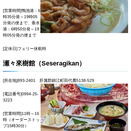
[営業時間]鴨池港：6
時35分発～19時05
分発の便まで、垂水
港：6時50分発～19
時05分発の便まで
[定休日]フェリー休航時
瀬々來樹館（Seseragikan）
[所在地]893-2401
肝
属郡錦江町田代麓5138-529
[電話番号]0994-25-
3223
[営業時間]11時～16
時（オーダーストッ
プ15時30分）