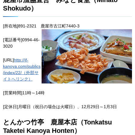
Shokudo）
[所在地]891-2321
鹿
屋市古江町7440-3
[電話番号]0994-46-
3020
[URL]
http://jf-
kanoya.com/publics
/index/22/（外部サ
イトへリンク）
[営業時間]11時～14時
[定休日]月曜日（祝日の場合は火曜日）、12月29日～1月3日
とんかつ竹亭
鹿
屋本店（Tonkatsu
Taketei Kanoya Honten）