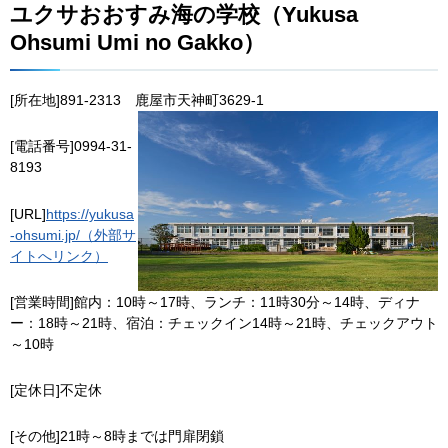
ユクサおおすみ海の学校（Yukusa
Ohsumi Umi no Gakko）
[所在地]891-2313
鹿
屋市天神町3629-1
[電話番号]0994-31-
8193
[URL]
https://yukusa
-ohsumi.jp/（外部サ
イトへリンク）
[営業時間]館内：10時～17時、ランチ：11時30分～14時、ディナ
ー：18時～21時、宿泊：チェックイン14時～21時、チェックアウト
～10時
[定休日]不定休
[その他]21時～8時までは門扉閉鎖