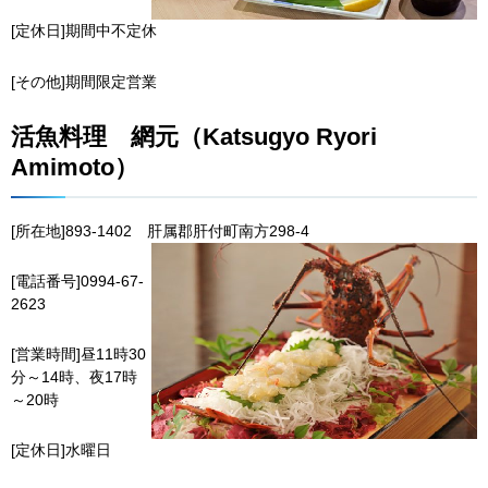
[定休日]期間中不定休
[その他]期間限定営業
活魚料理
網
元（Katsugyo Ryori
Amimoto）
[所在地]893-1402
肝
属郡肝付町南方298-4
[電話番号]0994-67-
2623
[営業時間]昼11時30
分～14時、夜17時
～20時
[定休日]水曜日