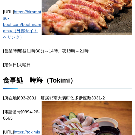
[URL]
https://hiramat
su-
beef.com/beefhiram
atsu/（外部サイト
へリンク）
[営業時間]昼11時30分～14時、夜18時～21時
[定休日]火曜日
食事処
時
海（Tokimi）
[所在地]893-2601
肝
属郡南大隅町佐多伊座敷3931-2
[電話番号]0994-26-
0663
[URL]
https://tokimis