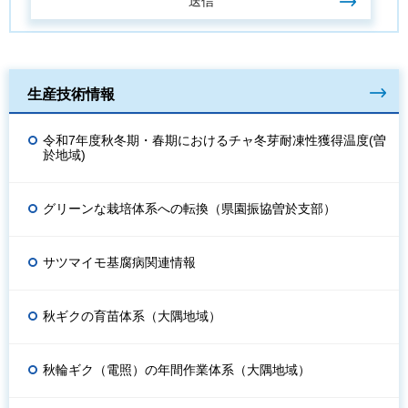
生産技術情報
令和7年度秋冬期・春期におけるチャ冬芽耐凍性獲得温度(曽
於地域)
グリーンな栽培体系への転換（県園振協曽於支部）
サツマイモ基腐病関連情報
秋ギクの育苗体系（大隅地域）
秋輪ギク（電照）の年間作業体系（大隅地域）