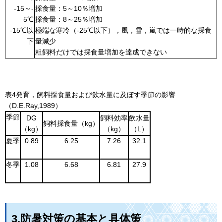
-15～-
採食量：5～10％増加
5℃
採食量：8～25％増加
-15℃以
極端な寒冷（-25℃以下），風，雪，嵐では一時的な採食
下
量減少
粗飼料だけでは採食量増加を達成できない
表4発育，飼料採食量および飲水量に及ぼす季節の影響
（D.E.Ray,1989）
季節
DG
飼料効率
飲水量
飼料採食量（kg）
（kg）
（kg）
（L）
夏季
0.89
6.25
7.26
32.1
冬季
1.08
6.68
6.81
27.9
3.防暑対策の基本と具体策