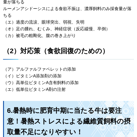
量が落ちる
ルーメンアシドーシスによる食欲不振は、濃厚飼料のみ採食量が落
ちる
（エ）過度の流涙、眼球突出、弱視、失明
（オ）足の腫れ、むくみ、神経症状（反応緩慢、卒倒）
（カ）被毛の粗剛化、腹の巻き上がり
（2）対応策（食欲回復のための）
（ア）アルファルファペレットの添加
（イ）ビタミンA添加剤の添加
（ウ）高単位ビタミンA含有飼料の添加
（エ）低単位ビタミンA剤の注射
6.暑熱時に肥育中期に当たる牛は要注
意！暑熱ストレスによる繊維質飼料の摂
取量不足になりやすい！