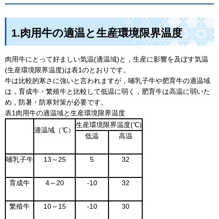
1.肉用牛の適温と生産環境限界温度
肉用牛にとって好ましい気温(適温域)と，生産に影響を及ぼす気温
(生産環境限界温度)は表1のとおりです。
牛は比較的寒さに強いと言われますが，哺乳子牛や肥育牛の適温域
は，育成牛・繁殖牛と比較して低温に弱く，肥育牛は高温に弱いた
め，防暑・防寒対策が必要です。
表1肉用牛の適温域と生産環境限界温度
生産環境限界温度(℃)
適温域（℃）
低温
高温
哺乳子牛
13～25
5
32
育成牛
4～20
-10
32
繁殖牛
10～15
-10
30