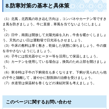
8.防寒対策の基本と具体策
（1）北風，北西風の吹き込む方向は，コンパネやカーテン等ですき
ま風を防ぎましょう。牛に直接，寒風を当てないようにしましょ
う。
（2）日中，南面は開放して太陽光線を入れ，牛舎を暖かくしましょ
う。天気のよい日は運動場で日光浴もさせましょう。
（3）牛床の敷料は厚く敷き，乾燥した状態に保ちましょう。牛の腹
を冷やさないようにしましょう。
（4）子牛には投光器やヒーター等を活用して保温しましょう。
（5）カーテンを使用している場合は，換気のため上部を開けましょ
う。
（6）寒冷時は子牛の下痢発生も多くなります。下痢が見られたら他
の子牛と隔離して，速やかに獣医師の治療を受けましょう。
（7）水道管は保温材を巻くなどの凍結対策も考えましょう。
このページに関するお問い合わせ