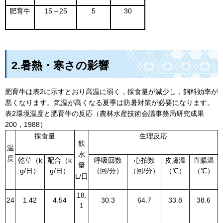
肥育牛
15～25
5
30
2.暑熱・寒さの影響
肥育牛は表2に示すとおり高温に弱く，採食量が減少し，飼料効率が
悪くなります。気温が高くなる夏季は防暑対策が必要になります。
表2環境温度と肥育牛の反応（農林水産技術会議事務局研究成果
200，1988）
採食量
生理反応
飲
温
水
度
乾草（k
配合（k
呼吸回数
心拍数
皮膚温
直腸温
量
g/日）
g/日）
（回/分）
（回/分）
（℃）
（℃）
L/日
18.
24
1.42
4.54
30.3
64.7
33.8
38.6
1