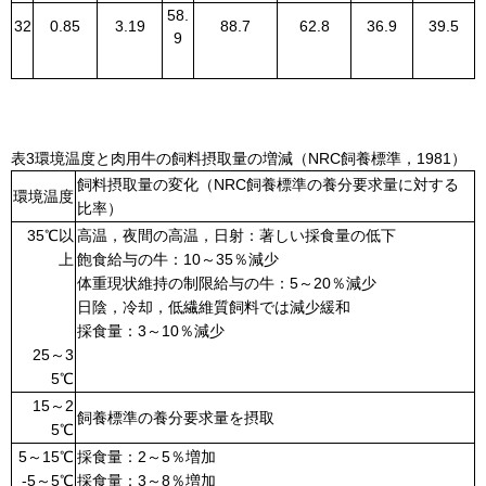
58.
32
0.85
3.19
88.7
62.8
36.9
39.5
9
表3環境温度と肉用牛の飼料摂取量の増減（NRC飼養標準，1981）
飼料摂取量の変化（NRC飼養標準の養分要求量に対する
環境温度
比率）
35℃以
高温，夜間の高温，日射：著しい採食量の低下
上
飽食給与の牛：10～35％減少
体重現状維持の制限給与の牛：5～20％減少
日陰，冷却，低繊維質飼料では減少緩和
採食量：3～10％減少
25～3
5℃
15～2
飼養標準の養分要求量を摂取
5℃
5～15℃
採食量：2～5％増加
-5～5℃
採食量：3～8％増加