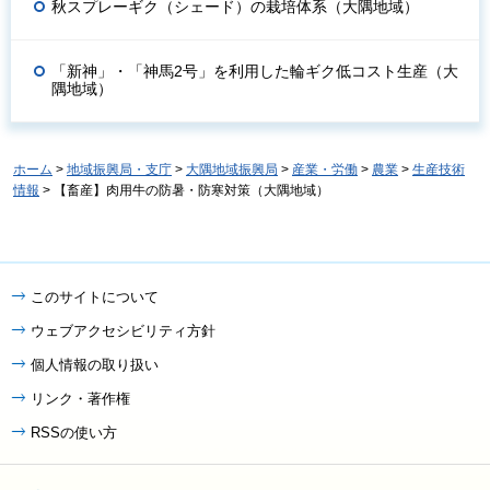
秋スプレーギク（シェード）の栽培体系（大隅地域）
「新神」・「神馬2号」を利用した輪ギク低コスト生産（大
隅地域）
ホーム
>
地域振興局・支庁
>
大隅地域振興局
>
産業・労働
>
農業
>
生産技術
情報
> 【畜産】肉用牛の防暑・防寒対策（大隅地域）
このサイトについて
ウェブアクセシビリティ方針
個人情報の取り扱い
リンク・著作権
RSSの使い方