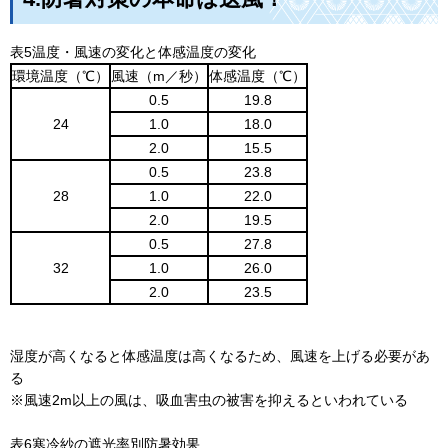
表5温度・風速の変化と体感温度の変化
環境温度（℃）
風速（m／秒）
体感温度（℃）
0.5
19.8
24
1.0
18.0
2.0
15.5
0.5
23.8
28
1.0
22.0
2.0
19.5
0.5
27.8
32
1.0
26.0
2.0
23.5
湿度が高くなると体感温度は高くなるため、風速を上げる必要があ
る
※風速2m以上の風は、吸血害虫の被害を抑えるといわれている
表6寒冷紗の遮光率別防暑効果