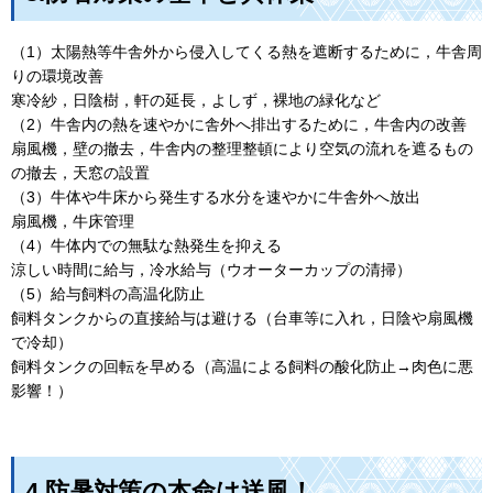
（1）太陽熱等牛舎外から侵入してくる熱を遮断するために，牛舎周
りの環境改善
寒冷紗，日陰樹，軒の延長，よしず，裸地の緑化など
（2）牛舎内の熱を速やかに舎外へ排出するために，牛舎内の改善
扇風機，壁の撤去，牛舎内の整理整頓により空気の流れを遮るもの
の撤去，天窓の設置
（3）牛体や牛床から発生する水分を速やかに牛舎外へ放出
扇風機，牛床管理
（4）牛体内での無駄な熱発生を抑える
涼しい時間に給与，冷水給与（ウオーターカップの清掃）
（5）給与飼料の高温化防止
飼料タンクからの直接給与は避ける（台車等に入れ，日陰や扇風機
で冷却）
飼料タンクの回転を早める（高温による飼料の酸化防止→肉色に悪
影響！）
4.防暑対策の本命は送風！