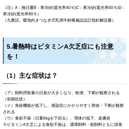
（注）A：無日覆B：寒冷紗(遮光率40％)C：寒冷紗(遮光率60％)D：
寒冷紗(遮光率80％）
（九農試、暖地向きつなぎ式乳用牛飼養施設設計指針解説書）
5.暑熱時はビタミンA欠乏症にも注意
を！
（1）主な症状は？
（ア）飼料摂取量の日差が大きくなり、軟便、下痢が観察される
（初期症状）
（イ）免疫機能が低下し、感染症にかかりやすく肺炎・下痢が観察
される
（ウ）食欲不振（日量6kgを下回る）、増体の低下、皮膚炎
※ビタミンA欠乏による食欲不振は、濃厚飼料・粗飼料ともに採食