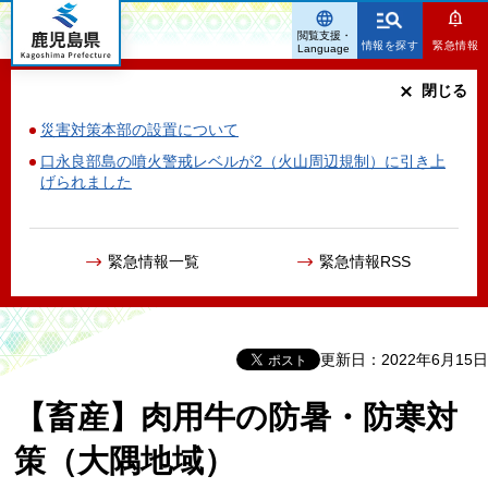
鹿児島県
閲覧支援・
情報を探す
緊急情報
Language
閉じる
災害対策本部の設置について
口永良部島の噴火警戒レベルが2（火山周辺規制）に引き上
げられました
緊急情報一覧
緊急情報RSS
更新日：2022年6月15日
【畜産】肉用牛の防暑・防寒対
策（大隅地域）