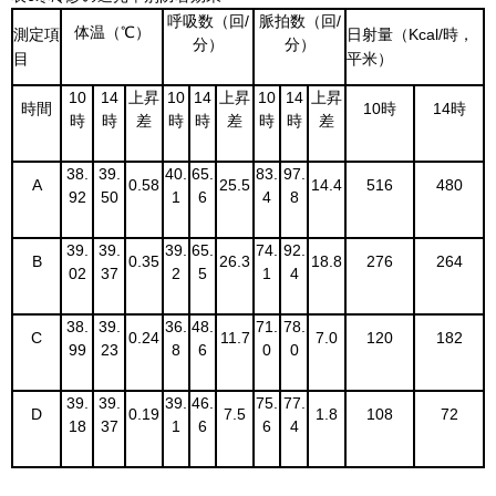
呼吸数（回/
脈拍数（回/
体温（℃）
測定項
日射量（Kcal/時，
分）
分）
目
平米）
10
14
上昇
10
14
上昇
10
14
上昇
時間
10時
14時
時
時
差
時
時
差
時
時
差
38.
39.
40.
65.
83.
97.
A
0.58
25.5
14.4
516
480
92
50
1
6
4
8
39.
39.
39.
65.
74.
92.
B
0.35
26.3
18.8
276
264
02
37
2
5
1
4
38.
39.
36.
48.
71.
78.
C
0.24
11.7
7.0
120
182
99
23
8
6
0
0
39.
39.
39.
46.
75.
77.
D
0.19
7.5
1.8
108
72
18
37
1
6
6
4