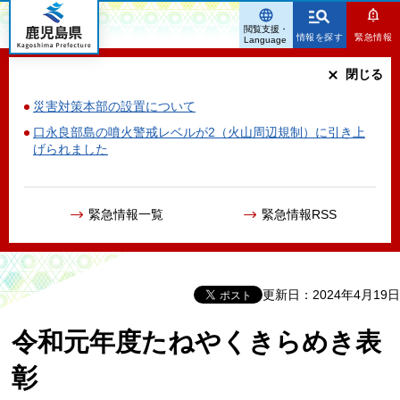
鹿児島県
閲覧支援・
情報を探す
緊急情報
Language
閉じる
災害対策本部の設置について
口永良部島の噴火警戒レベルが2（火山周辺規制）に引き上
げられました
緊急情報一覧
緊急情報RSS
更新日：2024年4月19日
令和元年度たねやくきらめき表
彰