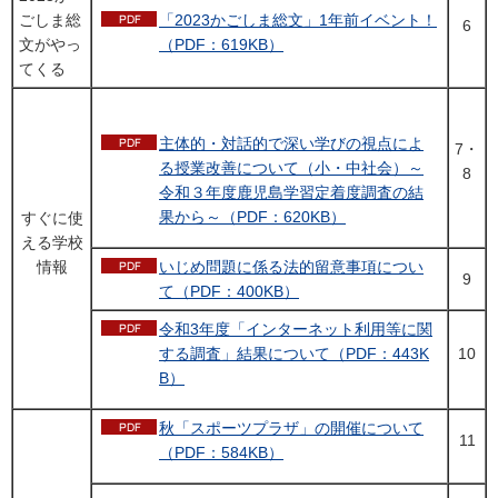
ごしま総
「2023かごしま総文」1年前イベント！
6
文がやっ
（PDF：619KB）
てくる
主体的・対話的で深い学びの視点によ
7・
る授業改善について（小・中社会）～
8
令和３年度鹿児島学習定着度調査の結
果から～（PDF：620KB）
すぐに使
える学校
情報
いじめ問題に係る法的留意事項につい
9
て（PDF：400KB）
令和3年度「インターネット利用等に関
する調査」結果について（PDF：443K
10
B）
秋「スポーツプラザ」の開催について
11
（PDF：584KB）