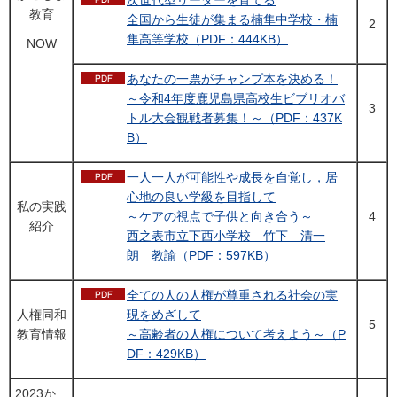
次世代型リーダーを育てる
教育
全国から生徒が集まる楠隼中学校・楠
2
隼高等学校（PDF：444KB）
NOW
あなたの一票がチャンプ本を決める！
～令和4年度鹿児島県高校生ビブリオバ
3
トル大会観戦者募集！～（PDF：437K
B）
一人一人が可能性や成長を自覚し，居
心地の良い学級を目指して
私の実践
～ケアの視点で子供と向き合う～
4
紹介
西之表市立下西小学校 竹下 清一
朗 教諭（PDF：597KB）
全ての人の人権が尊重される社会の実
人権同和
現をめざして
5
教育情報
～高齢者の人権について考えよう～（P
DF：429KB）
2023か