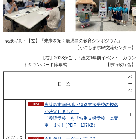
表紙写真：【左】「未来を拓く鹿児島の教育シンポジウム」
【かごしま県民交流センター】
【右】2023かごしま総文1年前イベント カウン
トダウンボード除幕式 【県行政庁舎】
ペ
―
目
次
―
ー
ジ
鹿児島市南部地区特別支援学校の校名
が決定しました！
1
「養護学校」を「特別支援学校」に変
更します!（PDF：197KB）
かごしま