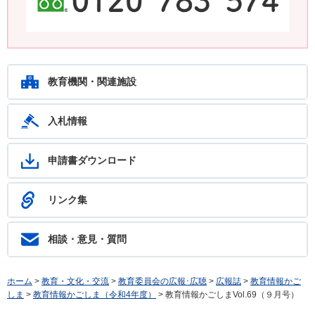
鹿児島教育ホットライン24 24時間いつでもあなたの相談を待ってい
ます。フリーダイヤル：0120-783-574
教育機関・関連施設
入札情報
申請書ダウンロード
リンク集
相談・意見・質問
ホーム
>
教育・文化・交流
>
教育委員会の広報･広聴
>
広報誌
>
教育情報かご
しま
>
教育情報かごしま（令和4年度）
> 教育情報かごしまVol.69（９月号）