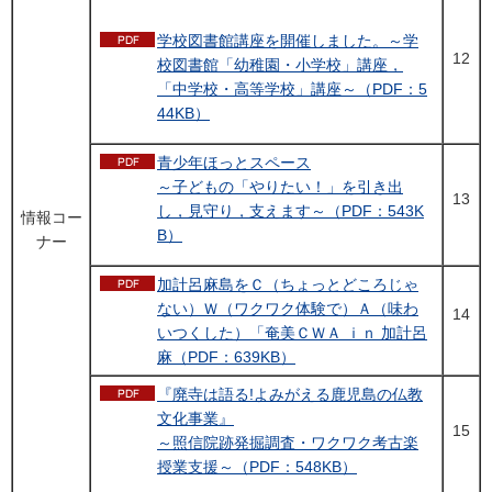
学校図書館講座を開催しました。～学
12
校図書館「幼稚園・小学校」講座，
「中学校・高等学校」講座～（PDF：5
44KB）
青少年ほっとスペース
～子どもの「やりたい！」を引き出
13
し，見守り，支えます～（PDF：543K
情報コー
B）
ナー
加計呂麻島をＣ（ちょっとどころじゃ
ない）Ｗ（ワクワク体験で）Ａ（味わ
14
いつくした）「奄美ＣＷＡ ｉｎ 加計呂
麻（PDF：639KB）
『廃寺は語る!よみがえる鹿児島の仏教
文化事業』
15
～照信院跡発掘調査・ワクワク考古楽
授業支援～（PDF：548KB）