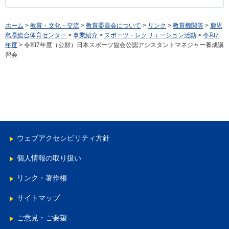
ホーム
>
教育・文化・交流
>
教育委員会について
>
リンク
>
教育機関等
>
鹿児
島県総合体育センター
>
事業紹介
>
スポーツ・レクリエーション活動
>
令和7
年度
> 令和7年度（公財）日本スポーツ協会公認アシスタントマネジャー養成講
習会
ウェブアクセシビリティ方針
個人情報の取り扱い
リンク・著作権
サイトマップ
ご意見・ご要望