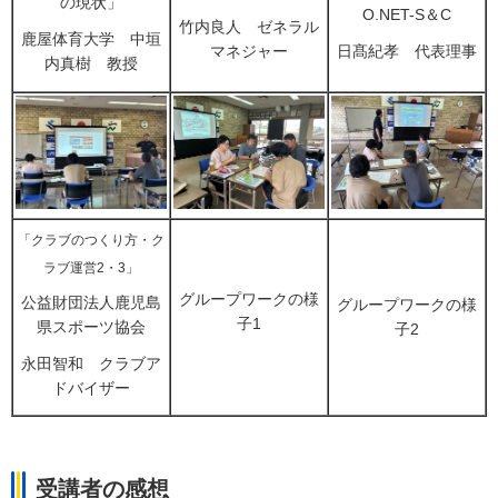
の現状」
O.NET-S＆C
竹内良人
ゼ
ネラル
鹿屋体育大学
中
垣
マネジャー
日髙紀孝
代
表理事
内真樹
教
授
「クラブのつくり方・ク
ラブ運営2・3」
グループワークの様
公益財団法人鹿児島
グループワークの様
子1
県スポーツ協会
子2
永田智和
ク
ラブア
ドバイザー
受講者の感想