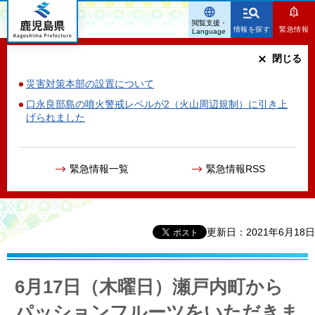
鹿児島県
閲覧支援・
情報を探す
緊急情報
Language
閉じる
災害対策本部の設置について
口永良部島の噴火警戒レベルが2（火山周辺規制）に引き上
げられました
緊急情報一覧
緊急情報RSS
更新日：2021年6月18日
6月17日（木曜日）瀬戸内町から
パッションフルーツをいただきま