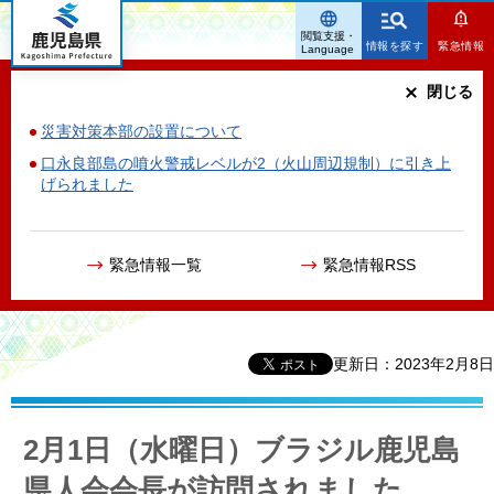
鹿児島県
閲覧支援・
情報を探す
緊急情報
Language
閉じる
災害対策本部の設置について
口永良部島の噴火警戒レベルが2（火山周辺規制）に引き上
げられました
緊急情報一覧
緊急情報RSS
更新日：2023年2月8日
2月1日（水曜日）ブラジル鹿児島
県人会会長が訪問されました