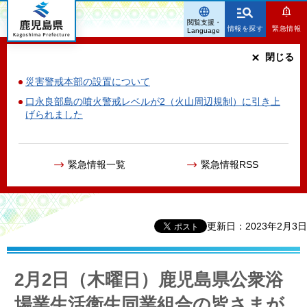
鹿児島県
閲覧支援・
情報を探す
緊急情報
Language
閉じる
災害警戒本部の設置について
口永良部島の噴火警戒レベルが2（火山周辺規制）に引き上
げられました
緊急情報一覧
緊急情報RSS
更新日：2023年2月3日
2月2日（木曜日）鹿児島県公衆浴
場業生活衛生同業組合の皆さまが