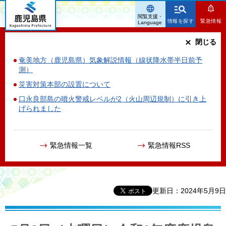
鹿児島県
閲覧支援・
情報を探す
緊急情報
Language
閉じる
奄美地方（鹿児島県）気象解説情報（線状降水帯半日前予
測）
災害対策本部の設置について
口永良部島の噴火警戒レベルが2（火山周辺規制）に引き上
げられました
緊急情報一覧
緊急情報RSS
更新日：2024年5月9日