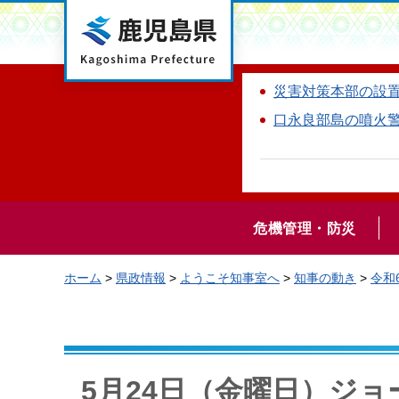
鹿児島県
災害対策本部の設
口永良部島の噴火
危機管理・防災
ホーム
>
県政情報
>
ようこそ知事室へ
>
知事の動き
>
令和
5月24日（金曜日）ジ