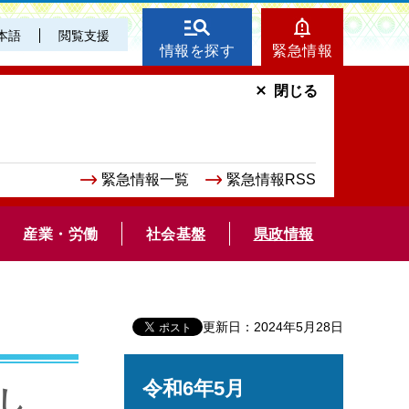
本語
閲覧支援
情報を探す
緊急情報
閉じる
緊急情報一覧
緊急情報RSS
産業・労働
社会基盤
県政情報
更新日：2024年5月28日
令和6年5月
し