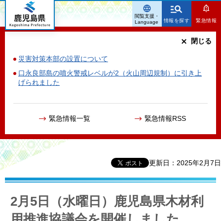
鹿児島県
閲覧支援・
情報を探す
緊急情報
Language
閉じる
災害対策本部の設置について
口永良部島の噴火警戒レベルが2（火山周辺規制）に引き上
げられました
緊急情報一覧
緊急情報RSS
更新日：2025年2月7日
2月5日（水曜日）鹿児島県木材利
用推進協議会を開催しました